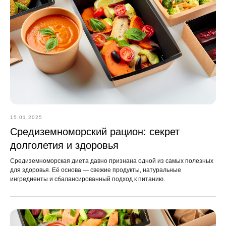
ООО «СИМПЛИ ХЕЛС»
ОГРН 1247700237047
ИНН 9702065573
15.01.2025
Средиземноморский рацион: секрет
Политика конфиденциальности
долголетия и здоровья
Положение об обработке персональных данных
Договор оферты
Средиземноморская диета давно признана одной из самых полезных
для здоровья. Её основа — свежие продукты, натуральные
Использование и сохранение cookie-файлов
ингредиенты и сбалансированный подход к питанию.
* от 21.03.2022 г. Meta* (социальные сети Instagram*