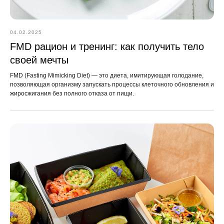
04.02.2025
FMD рацион и тренинг: как получить тело
своей мечты
FMD (Fasting Mimicking Diet) — это диета, имитирующая голодание,
позволяющая организму запускать процессы клеточного обновления и
Остались вопросы?
жиросжигания без полного отказа от пищи.
Оставьте заявку и наш менеджер
перезвонит вам в ближайшее время
Рационы
О нас
Wellness-сер
Иммунные
info@simply
Блог
шоты
+7 (980)
concierge.r
800-20-86