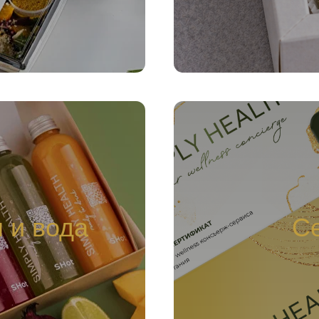
 и вода
С