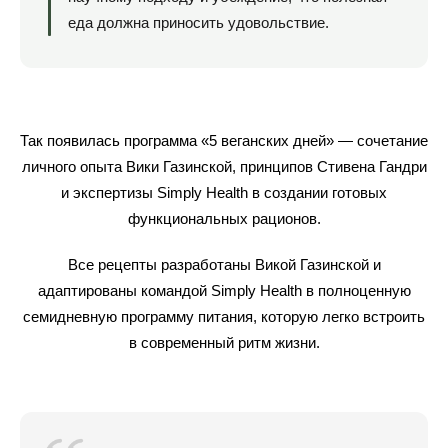
еда должна приносить удовольствие.
Рационы
О нас
Контакты
Wellness-сер
Иммунные
info@simply
Блог
шоты
+7 (980)
concierge.r
+7 (980) 800-20-86
800-20-86
info@simplyhealth-concierge.ru
Так появилась программа «5 веганских дней» — сочетание
личного опыта Вики Газинской, принципов Стивена Гандри
Социальные сети
и экспертизы Simply Health в создании готовых
функциональных рационов.
ВКонтакте
Instagram
Telegram
Все рецепты разработаны Викой Газинской и
адаптированы командой Simply Health в полноценную
семидневную программу питания, которую легко встроить
в современный ритм жизни.
ООО «СИМПЛИ ХЕЛС»
ОГРН 1247700237047
ИНН 9702065573