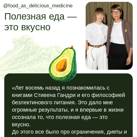
Именно поэтому мы создали эту программу
— по тем рецептам и принципам, которые я
сама использую уже много лет».
Vika Gazinskayaую
Личные
рецептуры
Вики Газинской,
адаптированные
командой Simply
Health в
полноценный
готовый рацион с
доставкой.
>8 лет
Вика придерживается принципов
безлектинового питания и регулярно