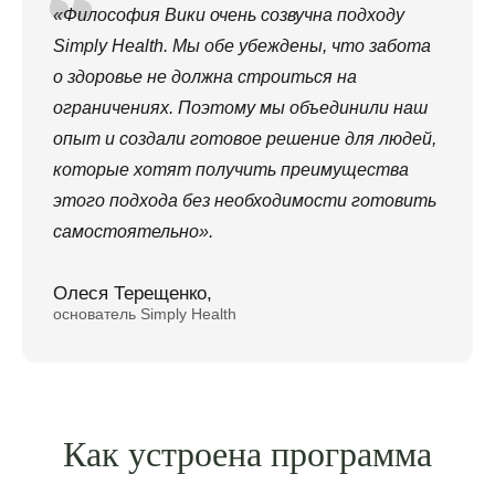
«Философия Вики очень созвучна подходу
Политика конфиденциальности
Simply Health. Мы обе убеждены, что забота
Положение об обработке персональных данных
о здоровье не должна строиться на
Договор оферты
ограничениях. Поэтому мы объединили наш
Использование и сохранение cookie-файлов
опыт и создали готовое решение для людей,
которые хотят получить преимущества
этого подхода без необходимости готовить
* от 21.03.2022 г. Meta* (социальные сети Instagram*
самостоятельно».
и Facebook*) организация запрещённая на
территории Российской Федерации.
Олеся Терещенко,
© Все права защищены
основатель Simply Health
Как устроена программа