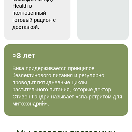
Меню
№1
№2
№3
№4
№5
№6
№7
Завтрак
Протеиновые панкейки с
миндальной «нутеллой», 210 г
Салат из цветной редьки с
маковым соусом, 165 г