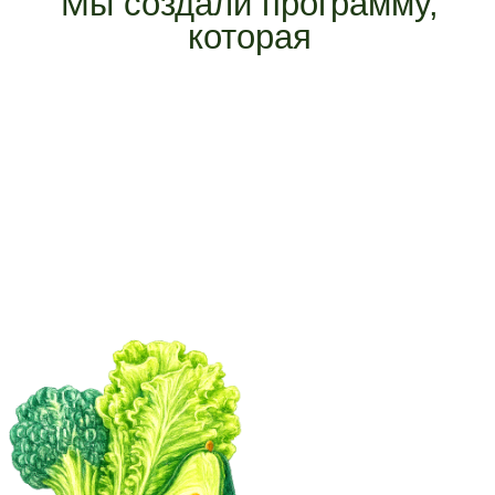
Обед
Салат из холодного картофеля с
авокадо и горошком 190 г
Свекольный суп с черной
фасолью, 260 г
Ужин
Голубцы из савойской капусты с бурым
рисом и овощами, 300 г