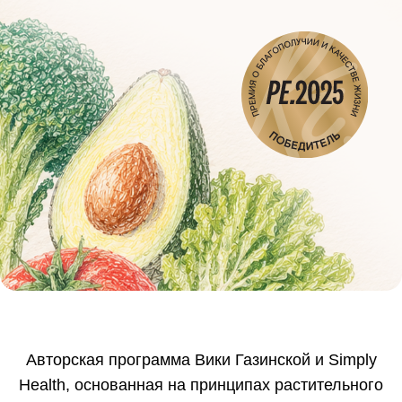
Авторская программа Вики Газинской и Simply
Health, основанная на принципах растительного
питания, безлектиновом протоколе Стивена
Гандри и современных подходах к
метаболическому здоровью.
х
Заказать рацион
Меню