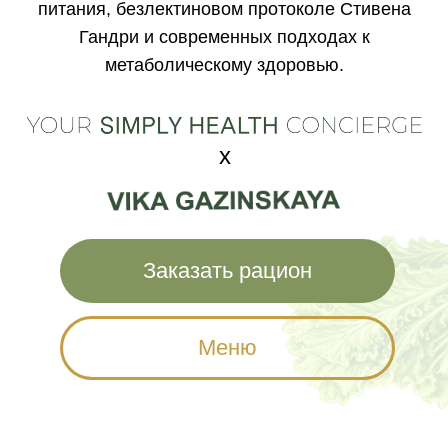
@food_as_delicious_medicine
Полезная еда —
это вкусно
«Лет восемь назад я познакомилась с
книгами Стивена Гандри и его философией
безлектинового питания. Это дало мне
огромные результаты, и я впервые в жизни
осознала то, что полезная еда — это
вкусно.
До этого все было про ограничения, диеты и
постоянную борьбу с собой. Сегодня я
знаю, что еда может одновременно
поддерживать здоровье, давать энергию и
приносить удовольствие.