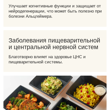
поддержания здорового веса, что, в свою
очередь, способствует
увеличению
продолжительности жизни.
Почему выбирают
Simply Health?
В Simply Health мы разработали один
из самых качественных рационов
FMD, которые вы только можете
найти.
Наши преимущества:
Проверенные
поставщики продуктов
Мы используем только качественные