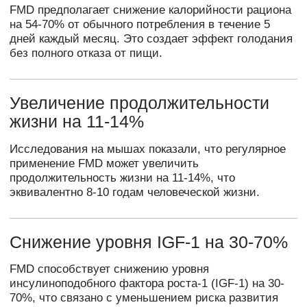
Научные исследования подтверждают,
что регулярное голодание благотворно
влияет на наше здоровье, начиная от
повышения чувствительности к
инсулину и заканчивая улучшением
когнитивных функций. FMD предлагает
более мягкий подход, сохраняя при
этом все полезные эффекты голодания:
Потеря жира и избыточной
жидкости
Омоложение организма на
клеточном уровне
Укрепление иммунитета
Улучшение когнитивных функций
Регенерация β-клеток
поджелудочной железы