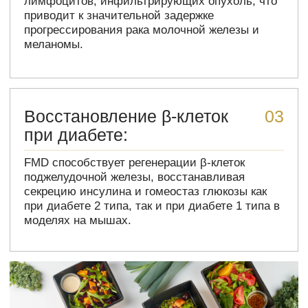
Интересные факты и
статистика
о FMD
Снижение калорийности на 54-70%
FMD предполагает снижение калорийности рациона
на 54-70% от обычного потребления в течение 5
дней каждый месяц. Это создает эффект голодания
без полного отказа от пищи.
Увеличение продолжительности
жизни на 11-14%
Исследования на мышах показали, что регулярное
применение FMD может увеличить
продолжительность жизни на 11-14%, что
эквивалентно 8-10 годам человеческой жизни.
Снижение уровня IGF-1 на 30-70%
FMD способствует снижению уровня
инсулиноподобного фактора роста-1 (IGF-1) на 30-
70%, что связано с уменьшением риска развития