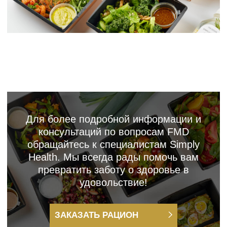
ингредиенты и органические продукты
— от фермы «М2 Органик», «Угличе
Поле», «Черный хлеб», «Трава». Не
используем полуфабрикаты и
заморозки, только свежее сырьё
премиум-уровня.
Безопасное
и современное
производство
Мы следуем всем тенденциям
технологичного производства
премиум-уровня.
Экономия времени
Больше не нужно тратить время
на ежедневную готовку и поиск
качественных продуктов - мы всё
сделали за вас!