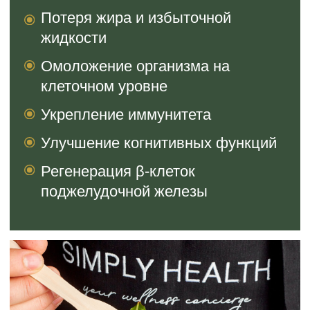
Продление жизни и
04
улучшение её качества
Повышает общий тонус и самочувствие.
Клеточная регенерация
05
Способствует обновлению клеток и
уменьшению воспалительных процессов.
Нейрогенез
06
Стимулирует образование новых нейронов в
гиппокампе, улучшая память и когнитивные
функции.