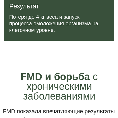
поведения
Люди, проходящие терапию
инсулином или препаратами,
снижающими уровень сахара
в крови
Как часто
можно
проходить FMD?
Частота проведения FMD зависит от
вашего состояния здоровья и факторов
риска:
Люди с лишним весом и
факторами риска: раз в месяц
Люди со средним весом и
факторами риска:
раз в два
месяца