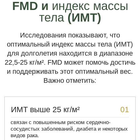
https://pubmed.ncbi.nlm.nih.gov/26094889
ncbi.nlm.nih.gov/pubmed/19299006
ncbi.nlm.nih.gov/pubmed/26094889
ООО «СИМПЛИ ХЕЛС»
ОГРН 1247700237047
ИНН 9702065573
Политика конфиденциальности
Положение об обработке персональных данных
Договор оферты
Использование и сохранение cookie-файлов