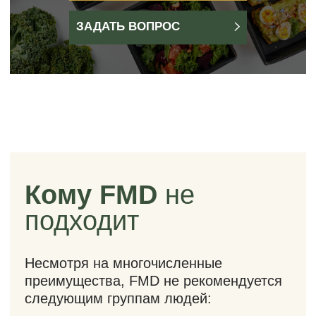
Разнообразное меню
Наши нутрициологи разработали меню
так, чтобы вы получали все
необходимые нутриенты и витамины в
нужном количестве для усвоения.
ЭКО
Удобная упаковка и приборы из
эко-материалов. Можно хранить в
холодильнике и разогревать в
микроволновой печи. Удобно есть
в любом месте.
Ручная сборка