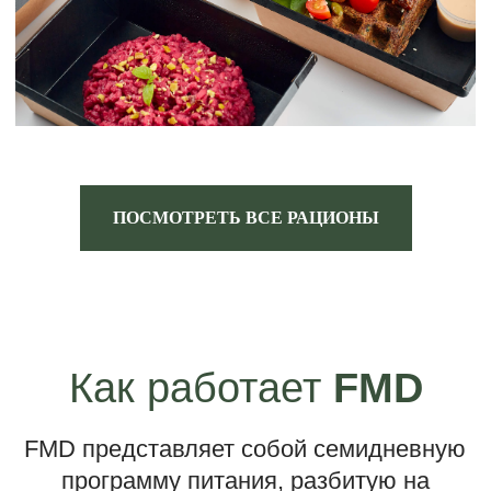
способствовала регенерации β-клеток
поджелудочной железы.
Нейродегенеративные
заболевания
Улучшает когнитивные функции и защищает от
нейродегенерации, что может быть полезно при
болезни Альцгеймера.
ПОСМОТРЕТЬ ВСЕ РАЦИОНЫ
Заболевания пищеварительной
и центральной нервной систем
Благотворно влияет на здоровье ЦНС и
пищеварительной системы.