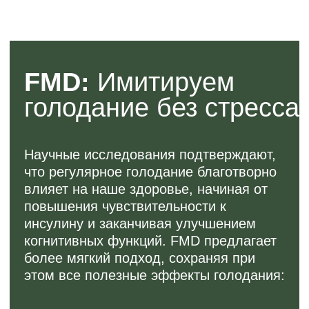
отложений и лишней
жидкости
До 4 кг за неделю, включая снижение
количества висцерального жира даже после
возвращения к привычному рациону.
Противораковый эффект
02
Усиливает действие химиотерапии и
стимулирует иммунный ответ против
опухолевых клеток.
Снижение факторов роста,
03
связанных с инсулином
Помогает снизить уровень инсулиноподобного
фактора роста-1 (IGF-1), связанного с
процессами старения и развитием
онкологических заболеваний.