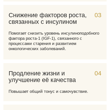
привычному рациону.
Результат
Потеря до 4 кг веса и запуск
процесса омоложения организма на
клеточном уровне.
FMD и борьба
с
хроническими
заболеваниями
FMD показала впечатляющие результаты
в профилактике и лечении различных
хронических заболеваний: