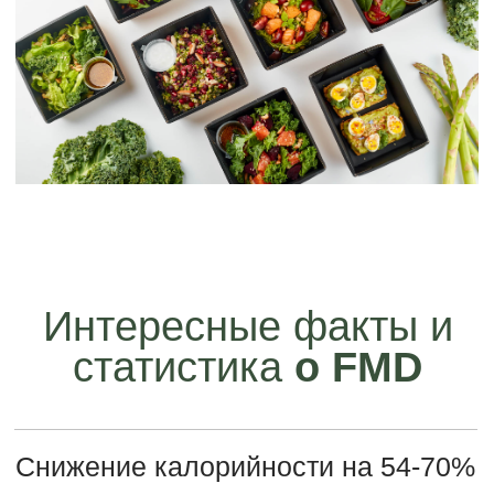
рака и замедлением процессов старения.
Улучшение показателей крови
После 3 циклов FMD у участников исследования
наблюдалось снижение уровня глюкозы натощак на
5,9%, снижение уровня триглицеридов на 19,9% и
снижение уровня С-реактивного белка на 30,2%.
Увеличение нейрогенеза на 40%
FMD стимулирует образование новых нейронов в
гиппокампе, увеличивая нейрогенез примерно на
40%. Это может способствовать улучшению памяти
и когнитивных функций.
FMD:
Имитируем
голодание без стресса