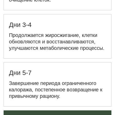
Кому FMD
не
подходит
Несмотря на многочисленные
преимущества, FMD не рекомендуется
следующим группам людей:
Беременные и кормящие
женщины
Люди с недостатком массы
тела
Лица с заболеваниями печени
и почек
Люди с гипотонией и
тиреотоксикозом
Пожилые люди, дети и лица с
расстройствами пищевого