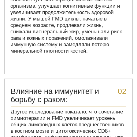
Восстановление β-клеток
03
при диабете:
FMD способствует регенерации β-клеток
поджелудочной железы, восстанавливая
секрецию инсулина и гомеостаз глюкозы как
при диабете 2 типа, так и при диабете 1 типа в
моделях на мышах.