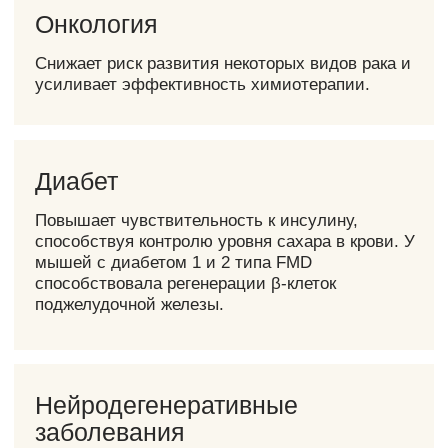
ИМТ выше 25 кг/м²
01
связан с повышенным риском сердечно-
сосудистых заболеваний, диабета и некоторых
видов рака.
При ИМТ 30-35 кг/м²
02
средняя продолжительность жизни снижается
на 2-4 года.
При ИМТ 40-45 кг/м²
03
снижение составляет 8-10 лет, что
сопоставимо с эффектом от курения.
FMD может быть эффективным
инструментом для достижения и