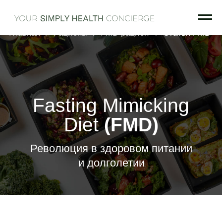
FMD рацион
Статья FMD
Главная
/
Рационы
/
/
Fasting Mimicking
Diet
(FMD)
Революция в здоровом питании
и долголетии
Имитируем
голодание и
едим с