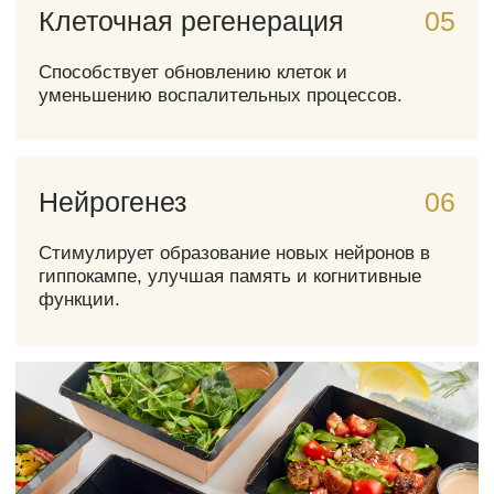
Сердечно-сосудистые
заболевания
Снижает уровень холестерина и артериального
давления.
Аутоиммунные заболевания
Укрепляет иммунную систему и снижает
воспаление.
Онкология
Снижает риск развития некоторых видов рака и
усиливает эффективность химиотерапии.
Диабет
Повышает чувствительность к инсулину,
способствуя контролю уровня сахара в крови. У
мышей с диабетом 1 и 2 типа FMD