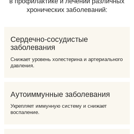
Люди с одним фактором
риска:
раз в три месяца
Здоровые люди с нормальной
диетой:
раз в четыре месяца
Здоровые и активные люди:
раз в
полгода
FMD и
индекс массы
тела
(ИМТ)
Исследования показывают, что
оптимальный индекс массы тела (ИМТ)
для долголетия находится в диапазоне
22,5-25 кг/м². FMD может помочь достичь
и поддерживать этот оптимальный вес.
Важно отметить: