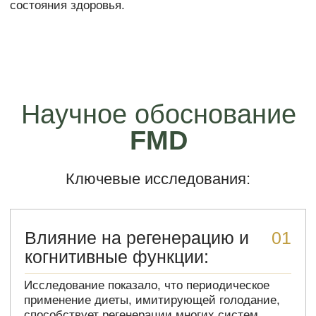
когнитивные функции:
Исследование показало, что периодическое
применение диеты, имитирующей голодание,
способствует регенерации многих систем
организма, улучшает когнитивные функции и
увеличивает продолжительность здоровой
жизни. У мышей FMD циклы, начатые в
среднем возрасте, продлевали жизнь,
снижали висцеральный жир, уменьшали риск
рака и кожных поражений, омолаживали
иммунную систему и замедляли потерю
минеральной плотности костей.
Влияние на иммунитет и
02
борьбу с раком:
Другое исследование показало, что сочетание
химиотерапии и FMD увеличивает уровень
общих лимфоидных клеток-предшественников
в костном мозге и цитотоксических CD8+
лимфоцитов, инфильтрирующих опухоль, что
приводит к значительной задержке
прогрессирования рака молочной железы и
меланомы.