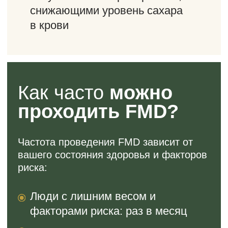
FMD —
ваш путь к
здоровью и долголетию
Fast Mimicking Diet предлагает уникальную
возможность улучшить здоровье, продлить
молодость и повысить качество жизни. Основанная
на серьезных научных исследованиях, FMD
открывает новые горизонты в области здорового
питания и профилактической медицины.
Оцените преимущества этой удивительной диеты и
узнайте, как она может помочь вам достичь ваших
целей в области здоровья и красоты. Подарите себе
здоровье и энергию с нашей поддержкой!
Для более подробной информации и
консультаций по вопросам FMD
обращайтесь к специалистам Simply
Health. Мы всегда рады помочь вам