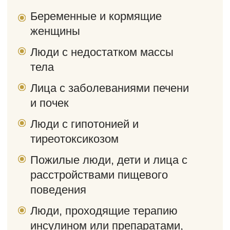
Каждый заказ собирает под контролем
бренд-шефа с любовью и заботой о Вас.
Без ГМО и
рафинированных
продуктов
В блюдах не содержится ГМО,
глютен, лактоза, рафинированный
сахар и масло.
Авторские рецепты
блюд ресторанного
уровня
Разработаны wellness-шефами и
нутрициологами в области здорового
питания - longevity food.