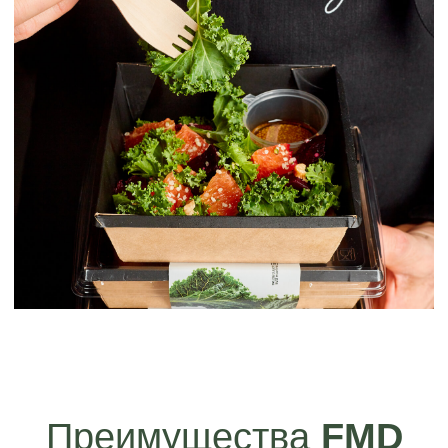
Как работает
FMD
FMD представляет собой семидневную
программу питания, разбитую на
несколько этапов, каждый из которых
вносит свой вклад в улучшение
метаболизма и общего состояния
организма: