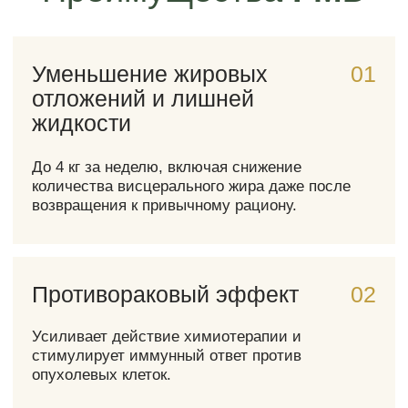
День 1
Организм переходит в состояние
голодания, запускается процесс
жиросжигания и обновления клеток.
День 2
Усиливается жиросжигание, начинается
очищение клеток.
Дни 3-4
Продолжается жиросжигание, клетки
обновляются и восстанавливаются,
улучшаются метаболические процессы.
Дни 5-7
Завершение периода ограниченного
калоража, постепенное возвращение к